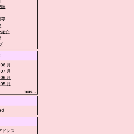
動
親睦
概要
拶
ー紹介
定
プ
事
 08 月
 07 月
 06 月
 05 月
more...
ed
アドレス