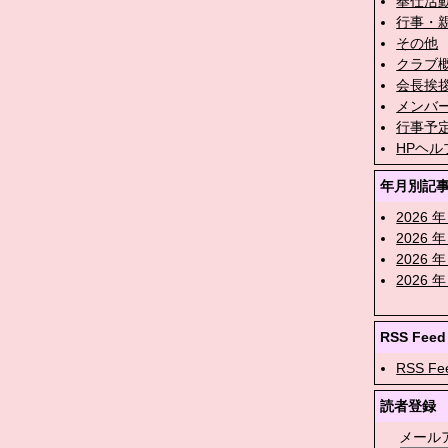
奉仕活
行事・
その他
クラブ
会長挨
メンバ
行事予
HPヘル
年月別記
2026 年
2026 年
2026 年
2026 年
RSS Feed
RSS Fe
読者登録
メール