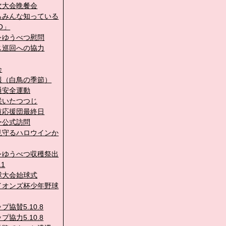
次大会晩餐会
らみんな知っている
O」
レゆうべつ慰問
ス巡回への協力
会
報（白鳥の季節）
通安全運動
咲いたつつじ
道応援団最終日
ー公式訪問
見守るハロウインか
レゆうべつ収穫祭出
11
球大会始球式
イオンズ杯少年野球
プ協賛5.10.8
プ協力5.10.8