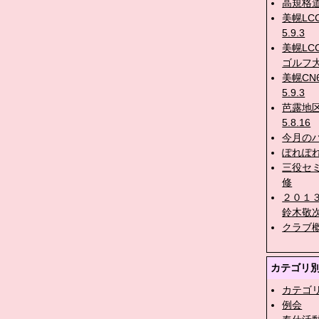
高規格
美幌LC
5.9.3
美幌LC
ゴルフ大
美幌CN
5.9.3
芭露地
5.8.16
今月のバ
ぽれぽれ
三役セ
修
２０１
鈴木敬
クラブ
カテゴリ
カテゴ
例会