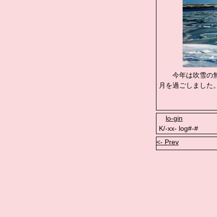
今年は吹雪の無
月を過ごしました
lo-gin
K/-xx- log#-#
<- Prev