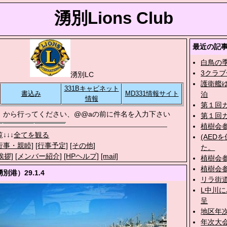
湧別Lions Club
最近の記
白鳥の
3クラ
湧別LC
護衛艦
331Bキャビネット
書込み
MD331情報サイト
泊
情報
第１回
」から行ってください、@@aの前に件名を入力下さい
第１回
植樹会
↓↓↓
全てを観る
(AED
行事・親睦]
[行事予定]
[その他]
た。
挨拶]
[メンバー紹介]
[HPヘルプ]
[mail]
植樹会
植樹会参加
港）29.1.4
リラ街
L中川
呈
地区年
年次大