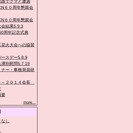
道路でクマと遭遇
CN６０周年懇親会
CN６０周年懇親会
会結果5.9.3
60周年記念式典
区花火大会への協賛
ースデー5.8.9
湧別慰問5.7.19
ミナー・事務局員研
３～２０１４会長
次
概要
more...
別
リなし