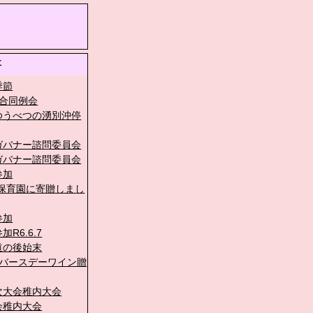
事
季節
ブ合同例会
ゆうべつの湧別沖停
ガバナー諮問委員会
ガバナー諮問委員会
参加
を保育園に寄贈しまし
参加
R6.6.7
道の後始末
にバースデーワイン贈
次大会稚内大会
会稚内大会