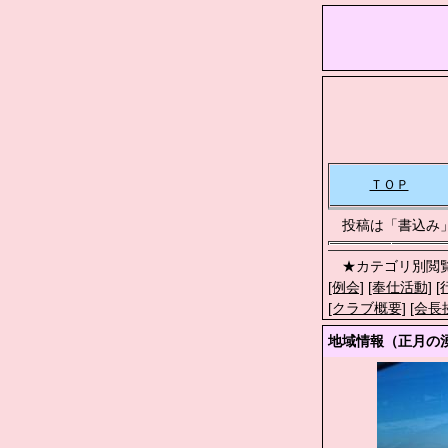
ＴＯＰ
投稿は「書込み
★カテゴリ別閲覧
[例会]
[奉仕活動]
[
[クラブ概要]
[会長
地域情報（正月の湧別