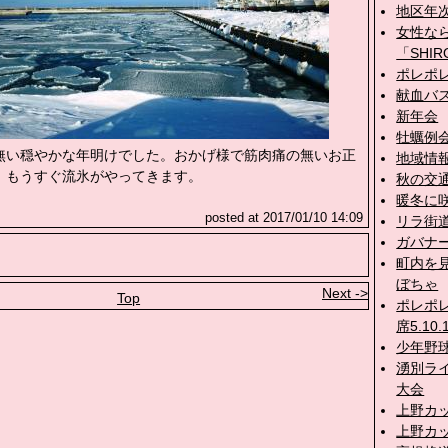
地区年
女性な
「SHIR
ポレポ
献血バ
新年会
牡蠣例
い穏やかな年明けでした。おかげ様で筋肉痛の無いお正
地域情
。もうすぐ流氷がやってきます。
秋の交
暖冬に
posted at 2017/01/10 14:09
リラ街
ガバナ
町内を
ぼちゃ
Next ->
Top
ポレポ
席5.10.
少年野
湧別ラ
大会
上野カッ
上野カッ