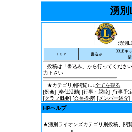
湧別L
湧別L
331Bキ
ＴＯＰ
書込み
情
投稿は「書込み」から行ってください
力下さい
★カテゴリ別閲覧↓↓↓
全てを観る
[例会]
[奉仕活動]
[行事・親睦]
[行事予定
[クラブ概要]
[会長挨拶]
[メンバー紹介]
HPヘルプ
★湧別ライオンズカテゴリ別投稿、閲