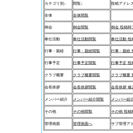
カテゴリ別↓
閲覧↓
投稿アドレス
全体
全体閲覧
例会
例会閲覧
例会 投稿時
奉仕活動
奉仕活動閲覧
奉仕活動 投
行事・親睦
行事・親睦閲覧
行事・親睦 
行事予定
行事予定閲覧
行事予定 投
クラブ概要
クラブ概要閲覧
クラブ概要 
会長挨拶
会長挨拶閲覧
会長挨拶 
メンバー紹介
メンバー紹介閲覧
メンバー紹
その他
その他閲覧
その他 投稿
管理画面
管理画面へ
サブ管理ア