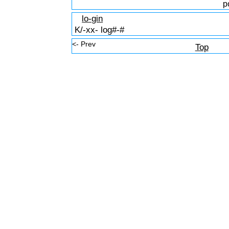
p
lo-gin
K/-xx- log#-#
<- Prev
Top