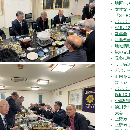
地区年
女性な
「SHIR
ポレポ
献血バ
新年会
牡蠣例
地域情
秋の交
暖冬に
リラ街
ガバナ
町内を
ぼちゃ
ポレポ
席5.10.
少年野
湧別ラ
大会
上野カッ
上野カッ