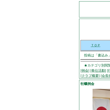
ＴＯＰ
投稿は「書込み
★カテゴリ別閲覧
[例会]
[奉仕活動]
[
[クラブ概要]
[会長
牡蠣例会