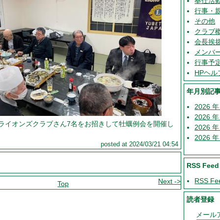
奉仕活
行事・
その他
クラブ
会長挨
メンバ
行事予
HPヘル
年月別記
2026 年
2026 年
滝ライオンズクラブさん7名をお招きして牡蠣例会を開催し
2026 年
2026 年
posted at 2024/03/21 04:54
RSS Feed
RSS Fe
Next ->
Top
読者登録
メール