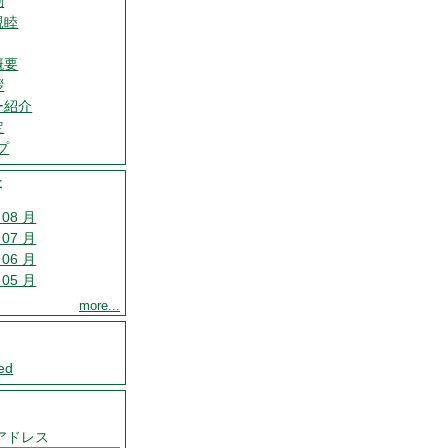
動
親睦
概要
拶
ー紹介
定
プ
事
 08 月
 07 月
 06 月
 05 月
more...
ed
アドレス