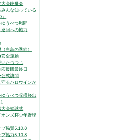
次大会晩餐会
らみんな知っている
O」
レゆうべつ慰問
ス巡回への協力
会
報（白鳥の季節）
通安全運動
咲いたつつじ
道応援団最終日
ー公式訪問
見守るハロウインか
レゆうべつ収穫祭出
11
球大会始球式
イオンズ杯少年野球
プ協賛5.10.8
プ協力5.10.8