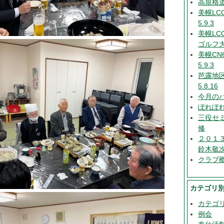
高規格
美幌LC
5.9.3
美幌LC
ゴルフ大
美幌CN
5.9.3
芭露地
5.8.16
今月のバ
ぽれぽれ
三役セ
修
２０１
鈴木敬
クラブ
カテゴリ
カテゴ
例会