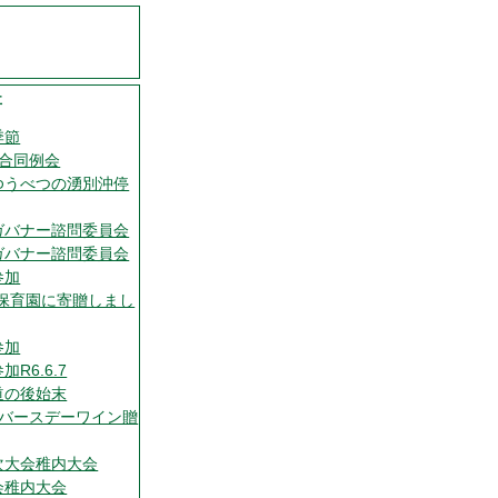
事
季節
ブ合同例会
ゆうべつの湧別沖停
ガバナー諮問委員会
ガバナー諮問委員会
参加
を保育園に寄贈しまし
参加
R6.6.7
道の後始末
にバースデーワイン贈
次大会稚内大会
会稚内大会