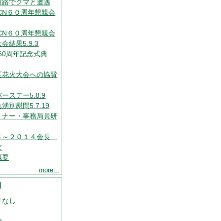
道路でクマと遭遇
CN６０周年懇親会
CN６０周年懇親会
会結果5.9.3
60周年記念式典
区花火大会への協賛
ースデー5.8.9
湧別慰問5.7.19
ミナー・事務局員研
３～２０１４会長
次
概要
more...
別
リなし