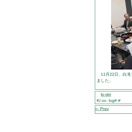
11月22日、白
ました。
lo-gin
K/-xx- log#-#
<- Prev