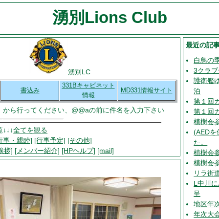
湧別Lions Club
最近の記
白鳥の
3クラ
湧別LC
護衛艦
331Bキャビネット
書込み
MD331情報サイト
泊
情報
第１回
」から行ってください、@@aの前に件名を入力下さい
第１回
植樹会
↓↓↓
全てを観る
(AED
行事・親睦]
[行事予定]
[その他]
た。
挨拶]
[メンバー紹介]
[HPヘルプ]
[mail]
植樹会
植樹会参加
リラ街
L中川
呈
地区年
年次大