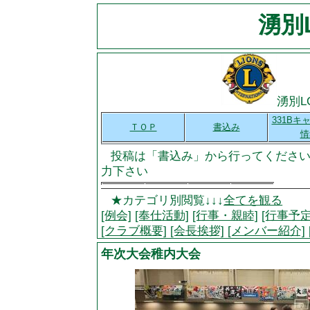
湧別L
湧別L
331Bキ
ＴＯＰ
書込み
情
投稿は「書込み」から行ってください
力下さい
★カテゴリ別閲覧↓↓↓
全てを観る
[例会]
[奉仕活動]
[行事・親睦]
[行事予定
[クラブ概要]
[会長挨拶]
[メンバー紹介]
年次大会稚内大会