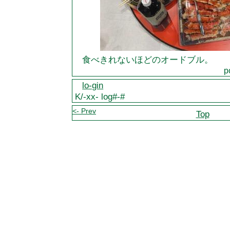
食べきれないほどのオードブル。
p
lo-gin
K/-xx- log#-#
<- Prev
Top