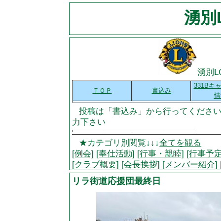
湧別L
湧別L
331Bキ
ＴＯＰ
書込み
情
投稿は「書込み」から行ってください
力下さい
★カテゴリ別閲覧↓↓↓
全てを観る
[例会]
[奉仕活動]
[行事・親睦]
[行事予定
[クラブ概要]
[会長挨拶]
[メンバー紹介]
リラ街道応援団最終日