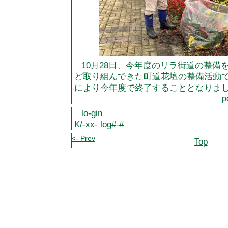
10月28日、今年度のリラ街道の整備
ど取り組んできた町道花壇の整備活動
により今年度で終了することとなりま
p
lo-gin
K/-xx- log#-#
<- Prev
Top