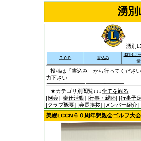
湧別L
湧別L
331Bキ
ＴＯＰ
書込み
情
投稿は「書込み」から行ってください
力下さい
★カテゴリ別閲覧↓↓↓
全てを観る
[例会]
[奉仕活動]
[行事・親睦]
[行事予定
[クラブ概要]
[会長挨拶]
[メンバー紹介]
美幌LCCN６０周年懇親会ゴルフ大会結