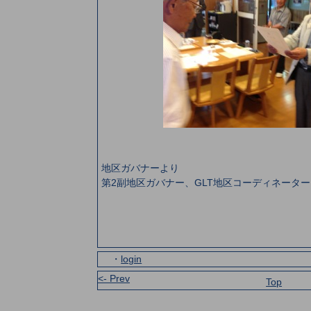
地区ガバナーより
第2副地区ガバナー、GLT地区コーディネータ
・
login
<- Prev
Top