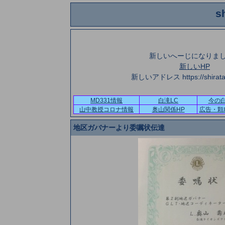
s
新しいへーじになりま
新しいHP
新しいアドレス https://shirataki
MD331情報
白滝LC
今の
山中教授コロナ情報
奥山関係HP
広告・顆
地区ガバナーより委嘱状伝達