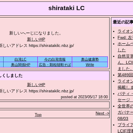
shirataki LC
最近の記
ライオ
新しいへーじになりました。
Fwd:
新しいHP
ホーム
新しいアドレス https://shiratakilc.nbz.jp/
した
自然災
白滝LC
今の白滝情報
奥山健康塾
ん。LC
奥山関係HP
広告・顆粒韃靼そば
Write
ました。
第489
しくしました
ライオ
新しいHP
掲載しま
新しいアドレス https://shiratakilc.nbz.jp/
パティ
posted at 2023/05/17 18:00
セージ 0
全世界の地
ガバナ
Next ->
Top
08/03
ブライア
LCI