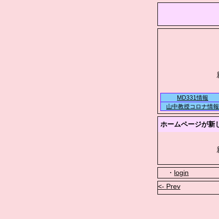
MD331情報
山中教授コロナ情報
ホームページが新
・
login
<- Prev