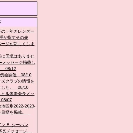
事
ンの一年カレンダー
 左手が指すその先
ページが新しくしま
害に国境はありませ
IFメッセージ掲載し
 08/12
回例会開催 08/10
ンズクラブの情報を
した。 08/10
・ヒル国際会長メッ
8/07
区別2022-2023-
ー目標を掲載。
ン E. シーハン
F理事長メッセージ