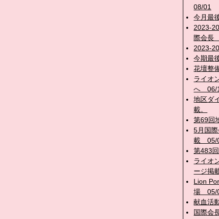
08/01
今月最
2023-
際会長 0
2023
今期最
花壇整
ライオ
へ 06/
地区ダ
載。
第69
5月国
載 05/
第483
ライオ
ージ掲載
Lion 
場 05/
献血活動
国際会