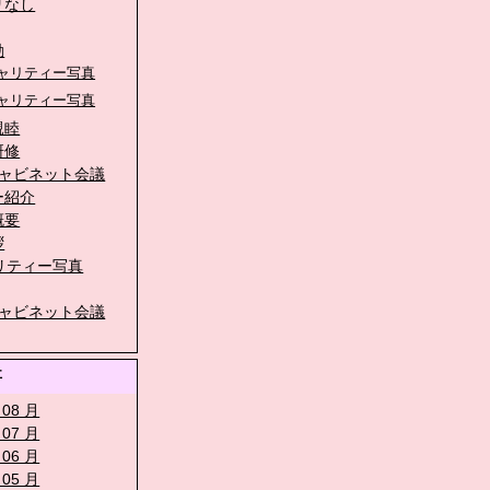
リなし
動
チャリティー写真
チャリティー写真
親睦
研修
キャビネット会議
ー紹介
概要
拶
リティー写真
キャビネット会議
事
 08 月
 07 月
 06 月
 05 月