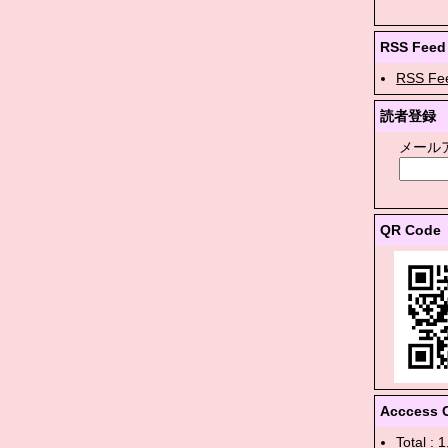
RSS Feed
RSS Fe
読者登録
メール
QR Code
Acccess 
Total : 