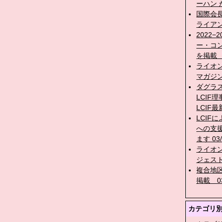
ーハン
国際会
ライアン
2022
ー・コ
を掲載 0
ライオ
マガジン
ダグラス
LCIF
LCIF最
LCIF
への支
ます 03/
ライオ
ジェスト
複合地
掲載 03
カテゴリ