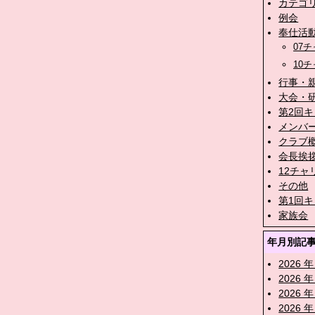
カテゴ
例会
奉仕活
07
10
行事・
大会・
第2回
メンバ
クラブ
会長挨
12チャ
その他
第1回
家族会
年月別記
2026 年
2026 年
2026 年
2026 年