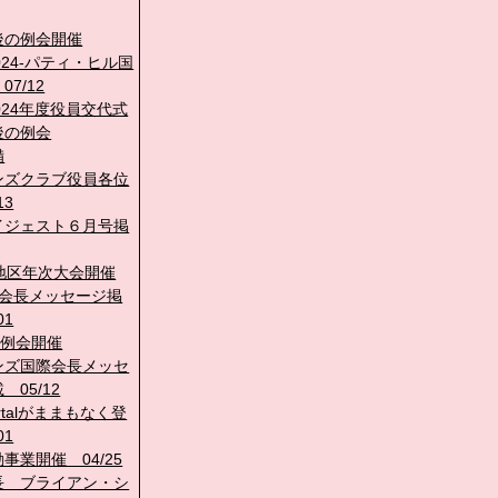
後の例会開催
2024-パティ・ヒル国
7/12
-2024年度役員交代式
後の例会
備
ンズクラブ役員各位
13
イジェスト６月号掲
回地区年次大会開催
際会長メッセージ掲
01
回例会開催
ンズ国際会長メッセ
 05/12
Portalがままもなく登
01
事業開催 04/25
長 ブライアン・シ