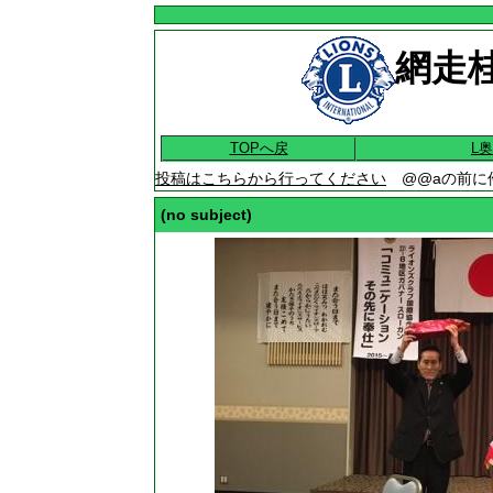
網走桂
TOPへ戻
L
投稿はこちらから行ってください
@@aの前に
(no subject)