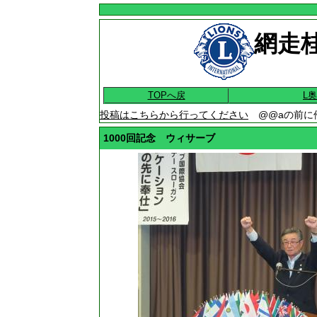
網走桂
TOPへ戻
L
投稿はこちらから行ってください
@@aの前に
1000回記念 ウィサーブ