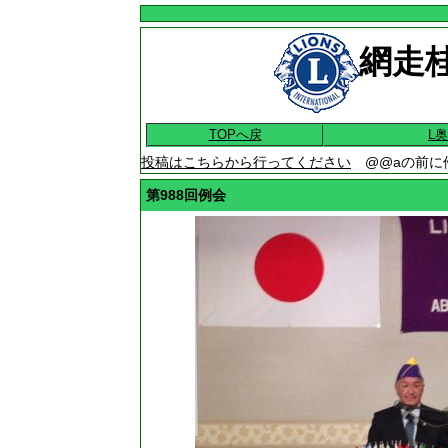
網走桂
TOPへ戻
L
投稿はこちらから行ってください
@@aの前に
第988回例会