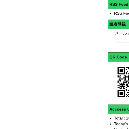
RSS Feed
RSS Fe
読者登録
メール
QR Code
Acccess 
Total : 
Today's 