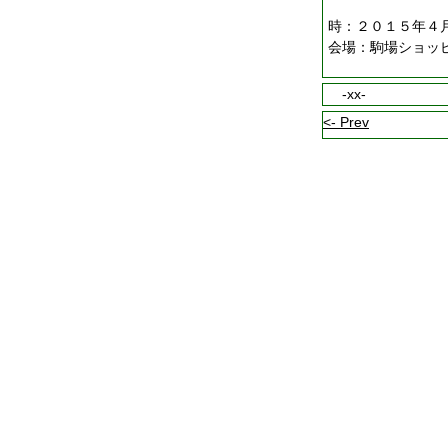
時：２０１５年４
会場：駒場ショッ
-xx-
<- Prev