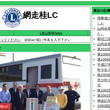
最近の記
網走桂LC
理事者
した
山内会
L奥山壽雄Nwes
*
た。
新旧三
行ってください
@@aの前に件名を入力下さい
山内会
ィ
第101
第100
第100
平成27
年少女
第100
市少年
式
第100
第100
例会記
1000