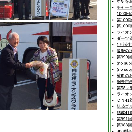
歴史を
チャー
1000
第100
第100
ライオ
ダーツ
1月誕
還暦の
第999
(no subj
(no subj
献血の
網走市
第58回
ライオ
ＣＮ41
親睦ゴル
結成41
第991
第988
988例