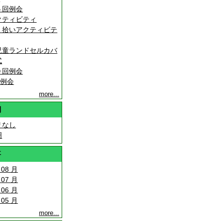
５回例会
クティビティ
ミ拾いアクティビテ
児童ランドセルカバ
式
０回例会
回例会
more...
別
リなし
明
事
 08 月
 07 月
 06 月
 05 月
more...