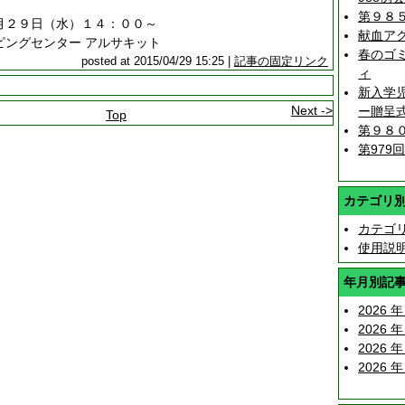
第９８
月２９日（水）１４：００～
献血ア
ピングセンター アルサキット
春のゴ
posted at 2015/04/29 15:25 |
記事の固定リンク
ィ
新入学
Next ->
ー贈呈
Top
第９８
第979
カテゴリ
カテゴ
使用説
年月別記
2026 年
2026 年
2026 年
2026 年