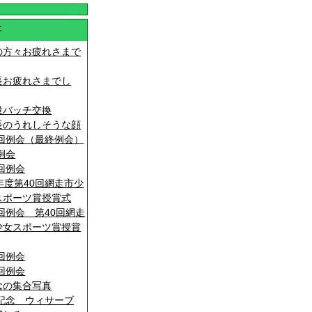
事
の方々お疲れさまで
長お疲れさまでし
役バッチ交換
長のうれしそうな顔
0回例会（最終例会）
6例会
4回例会
年度第40回網走市少
スポーツ賞授賞式
3回例会 第40回網走
少女スポーツ賞授賞
2回例会
1回例会
念の集合写真
回記念 ウィサーブ