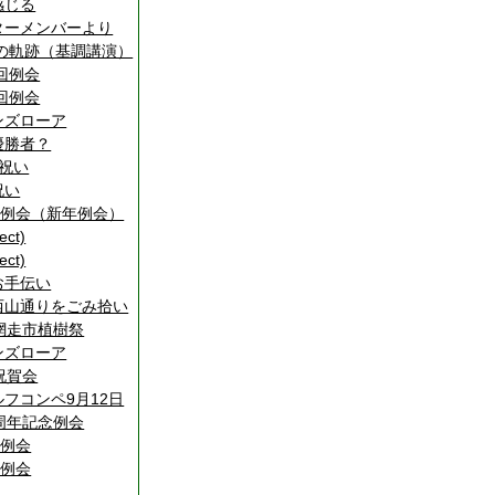
感じる
ターメンバーより
回の軌跡（基調講演）
0回例会
0回例会
ンズローア
優勝者？
生祝い
祝い
回例会（新年例会）
ect)
ect)
お手伝い
西山通りをごみ拾い
網走市植樹祭
ンズローア
祝賀会
フコンペ9月12日
周年記念例会
回例会
回例会
会