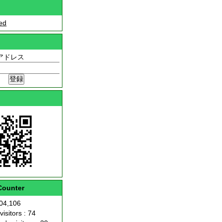
ed
アドレス
Counter
204,106
visitors : 74