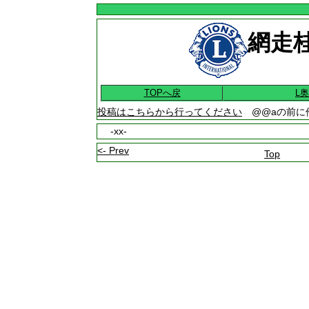
網走桂
TOPへ戻
L
投稿はこちらから行ってください
@@aの前に
-xx-
<- Prev
Top