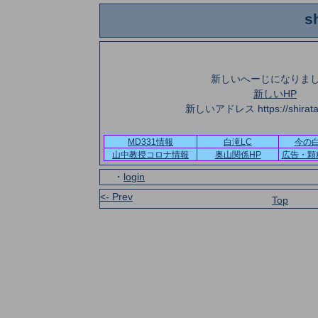
s
新しいへーじになりま
新しいHP
新しいアドレス https://shirataki
MD331情報
白滝LC
今の
山中教授コロナ情報
奥山関係HP
広告・顆
・
login
<- Prev
Top