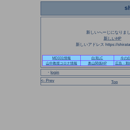
s
新しいへーじになりま
新しいHP
新しいアドレス https://shirataki
MD331情報
白滝LC
今の
山中教授コロナ情報
奥山関係HP
広告・顆
・
login
<- Prev
Top