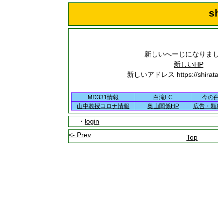
s
新しいへーじになりま
新しいHP
新しいアドレス https://shirataki
MD331情報
白滝LC
今の
山中教授コロナ情報
奥山関係HP
広告・顆
・
login
<- Prev
Top