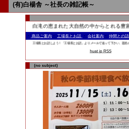
(有)白楊舎 ～社長の雑記帳～
白滝の恵まれた大自然の中からとれる豊富な
・
・
・
・
商品ご案内
工場長とお話
会社案内
仲間との
工場長とお話しよう！「工場長とお話」よりメールで送って下さい、題名のあとに
huat.jp RSS
(no subject)