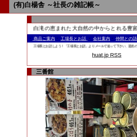
(有)白楊舎 ～社長の雑記帳～
白滝の恵まれた大自然の中からとれる豊富な
・
・
・
・
商品ご案内
工場長とお話
会社案内
仲間との
工場長とお話しよう！「工場長とお話」よりメールで送って下さい、題名のあとに
huat.jp RSS
三番館