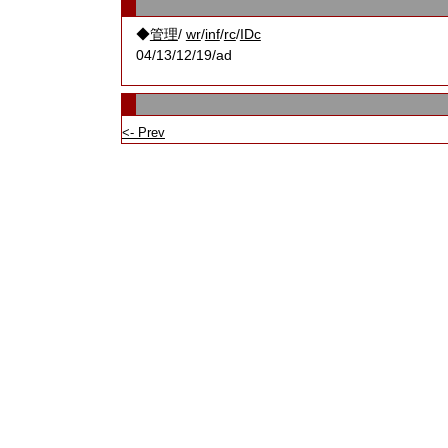
◆
/
/
/
/
管理
wr
inf
rc
IDc
04/13/12/19/ad
<- Prev