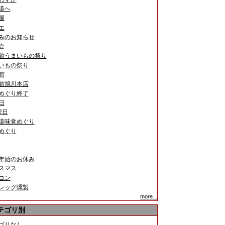
道へ
屋
エ
みのお知らせ
会
館うまいもの祭り
いもの祭り
館
館旭川本店
めぐり終了
日
2日
道味覚めぐり
めぐり
年始のお休み
スマス
コン
レッグ燻製
more...
テゴリ別
ゴリなし