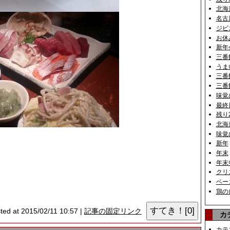
北海
名古
ジビ
お休
新年
三番
うま
三番
三番
味覚
最終
残り
北海
味覚
新年
年末
年末
クリ
ベー
鶏の
ted at 2015/02/11 10:57 |
記事の固定リンク
カ
カテ