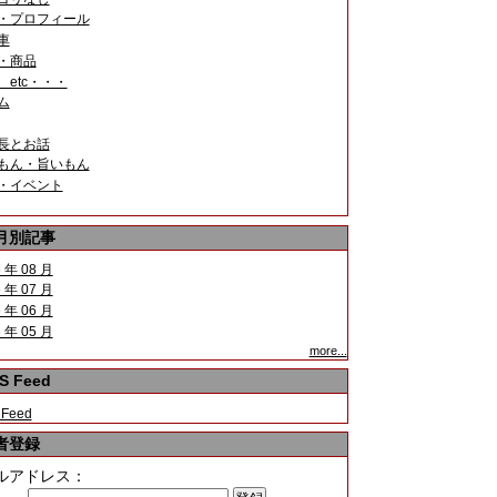
・プロフィール
車
・商品
 etc・・・
ム
長とお話
もん・旨いもん
・イベント
月別記事
 年 08 月
 年 07 月
 年 06 月
 年 05 月
more...
S Feed
 Feed
者登録
ルアドレス：