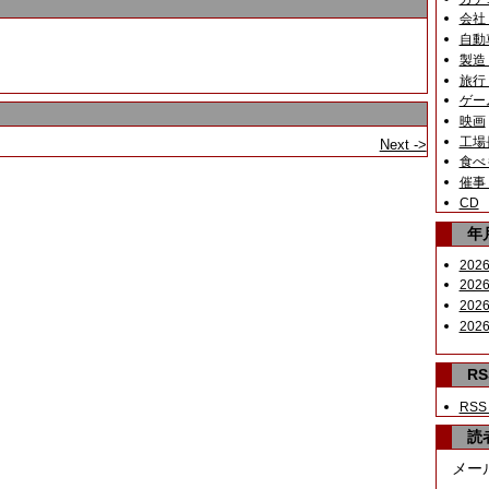
会社
自動
製造
旅行
ゲー
映画
工場
Next ->
食べ
催事
CD
年
2026
2026
2026
2026
RS
RSS
読
メー