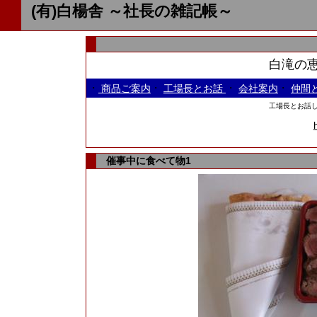
(有)白楊舎 ～社長の雑記帳～
白滝の恵
・
・
・
・
商品ご案内
工場長とお話
会社案内
仲間
工場長とお話しよ
催事中に食べて物1