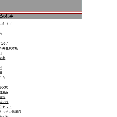
近の記事
などは、自然の香りとしてご好評を頂いております。ま
に向けて
み
用に小さくして下さい。
に終了
今井札幌本店
日
休業
館
日
から！
SOGO
お休み
情報
活応援
なセット
キッチン旭川店
わずか