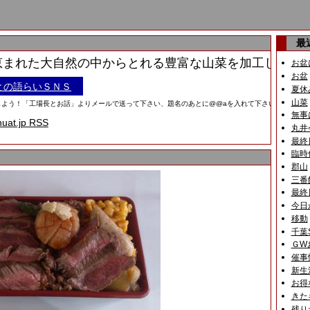
最
まれた大自然の中からとれる豊富な山菜を加工した缶詰
お盆
お盆
・
との語らいＳＮＳ
夏休
山菜
う！「工場長とお話」よりメールで送って下さい、題名のあとに@@aを入れて下さい。画像は携帯
無事
huat.jp RSS
丸井
最終
臨時
郡山
三番
最終
今日
移動
千葉
ＧW
催事
新生
お得
きた
残り