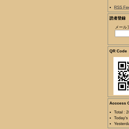
RSS Fe
読者登録
メール
QR Code
Acccess 
Total : 
Today's 
Yesterda