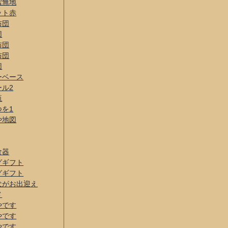
紫無地
ット赤
布団
団
布団
布団
団
ーベース
ール2
瓶
つを1
や地図
食器
グギフト
グギフト
犬がお出迎え
メ
やです
やです
やです