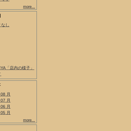
more...
別
リなし
BIYA「店内の様子」
メ
事
 08 月
 07 月
 06 月
 05 月
more...