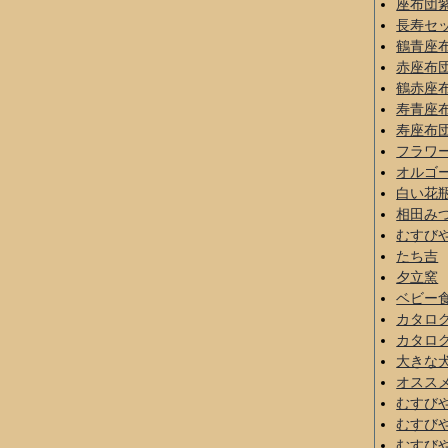
座布団
長寿セ
鶴青座
赤座布
鶴赤座
寿青座
寿座布
フラワ
オルゴ
白い花
相田み
むすび
たち吉
夕立窯
ベビー
カタロ
カタロ
大きな
オスス
むすび
むすび
むすび