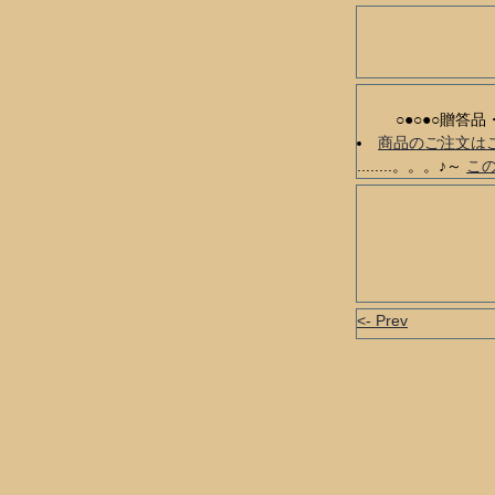
○●○●○贈答
商品のご注文は
........。。。♪～
こ
<- Prev