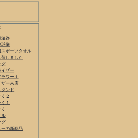
事
加湿器
地球儀
刃スポーツタオル
入荷しました
ッグ
ガイザー
フラワー１
イザー来店
スタンド
そく２
そく１
そく
オル
マグ
ニーの新商品
き