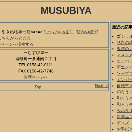
MUSUBIYA
最近の記
品・引き出物専門店○●○●○
[むすびや地図]...
[店内の様子]
ゴジラ
こちらから
☆☆☆
話題の
のページへ投稿する
鬼滅の
ーむすび屋ー
マスク
遠軽町一条通南２丁目
エコバ
TEL 0158-42-0111
新エン
FAX 0158-42-7746
ソープ
管理ページへ
エンガ
Next ->
自転車
Top
和ろう
和ろう
和ろう
今治タ
新商品
ディズ
お手拭