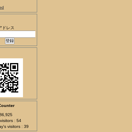
ed
アドレス
Counter
286,925
visitors : 54
y's visitors : 39