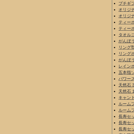
プチギ
オリジナ
オリジナ
ティー
ティー
タオル
がんぼ
リング
リング
がんぼ
レイン
五本指
パワー
天然石 
天然石 
キャン
ルーム
ルーム
長寿セ
長寿セ
長寿セ