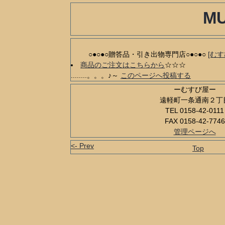
MU
○●○●○贈答品・引き出物専門店○●○●○
[むす
商品のご注文はこちらから
☆☆☆
........。。。♪～
このページへ投稿する
ーむすび屋ー
遠軽町一条通南２丁
TEL 0158-42-0111
FAX 0158-42-7746
管理ページへ
<- Prev
Top