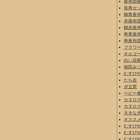
座布団
長寿セ
鶴青座
赤座布
鶴赤座
寿青座
寿座布
フラワ
オルゴ
白い花
相田み
むすび
たち吉
夕立窯
ベビー
カタロ
カタロ
大きな
オスス
むすび
むすび
むすび