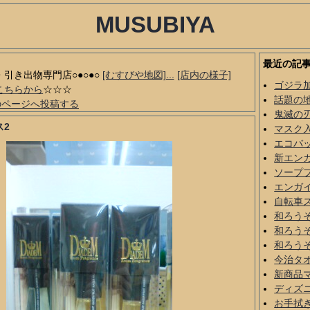
MUSUBIYA
最近の記
品・引き出物専門店○●○●○
[むすびや地図]...
[店内の様子]
ゴジラ
こちらから
☆☆☆
話題の
のページへ投稿する
鬼滅の
ス2
マスク
エコバ
新エン
ソープ
エンガ
自転車
和ろう
和ろう
和ろう
今治タ
新商品
ディズ
お手拭