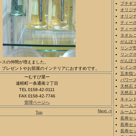
プチギ
オリジナ
オリジナ
ティー
ティー
タオル
がんぼ
リング
リング
がんぼ
ンスの仲間が増えました。
レイン
、プレゼントやお部屋のインテリアにおすすめです。
五本指
ーむすび屋ー
パワー
遠軽町一条通南２丁目
天然石 
TEL 0158-42-0111
天然石 
FAX 0158-42-7746
キャン
管理ページへ
ルーム
Next ->
ルーム
Top
長寿セ
長寿セ
長寿セ