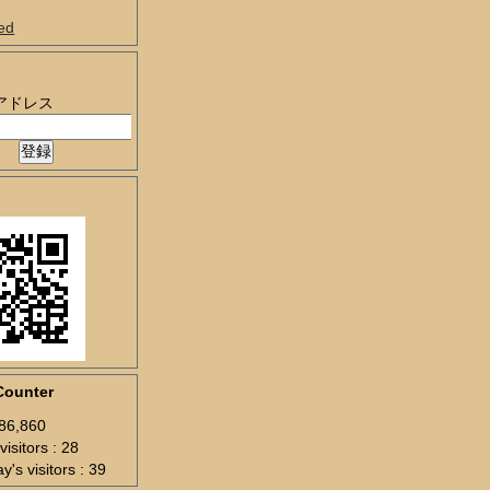
ed
アドレス
Counter
286,860
visitors : 28
y's visitors : 39