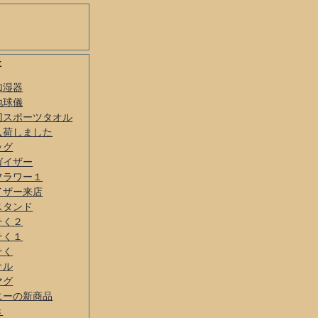
事
加湿器
地球儀
刃スポーツタオル
入荷しました
ッグ
ガイザー
フラワー１
イザー来店
スタンド
そく２
そく１
そく
オル
マグ
ニーの新商品
き