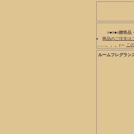
○●○●○贈答
商品のご注文は
........。。。♪～
こ
ルームフレグラン