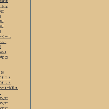
紫無地
ット赤
布団
団
布団
布団
団
ーベース
ール2
瓶
つを1
や地図
食器
グギフト
グギフト
犬がお出迎え
メ
やです
やです
やです