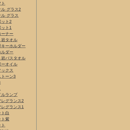
フト
ル グラス2
ル グラス
ポット2
ポット1
コーナー
う岩タオル
型キーホルダー
ホルダー
う岩バスタオル
ボーオイル
ソックス
ストーン3
3
1
ドルランプ
フレグランス2
フレグランス1
ット白
ット紫
ット