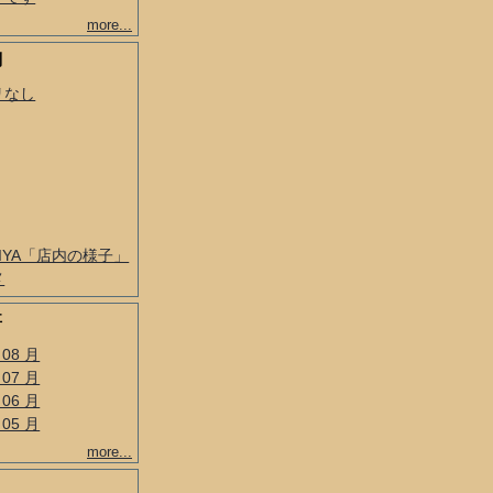
more...
別
リなし
BIYA「店内の様子」
メ
事
 08 月
 07 月
 06 月
 05 月
more...