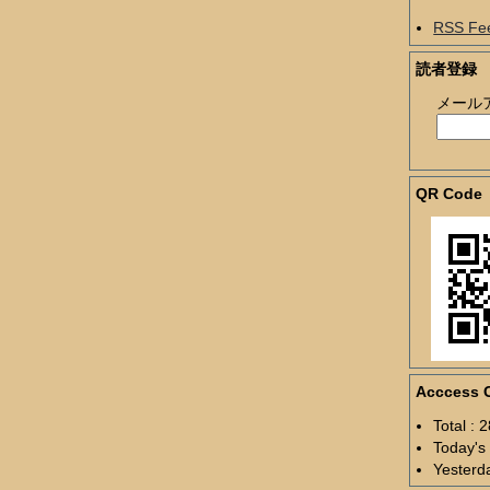
RSS Fe
読者登録
メール
QR Code
Acccess 
Total : 
Today's 
Yesterda