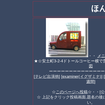
ほ
・・
メニ
★☆安土町3-2-4ドトールコーヒー横
図
ーーーーーーーーーーーーーー
[
テレビ出演他
] [
examiner(イグザミナ)
] [
週間
]
☆
☆・・[
このページへ投稿
☆ 上記をクリック投稿画面,題名の後
い。