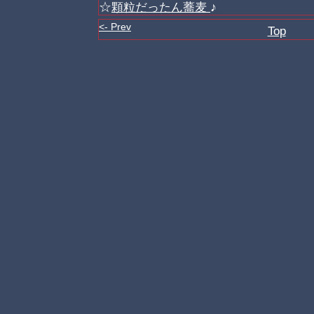
☆
顆粒だったん蕎麦
♪
<- Prev
Top