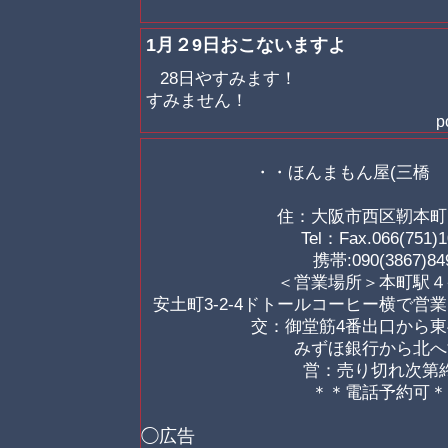
1月２9日おこないますよ
28日やすみます！
すみません！
p
・・ほんまもん屋(三橋 
住：大阪市西区靭本町
Tel：Fax.066(751)
携帯:090(3867)84
＜営業場所＞本町駅４
安土町3-2-4ドトールコーヒー横で
交：御堂筋4番出口から東
みずほ銀行から北へ
営：売り切れ次第
＊＊電話予約可＊
◯広告