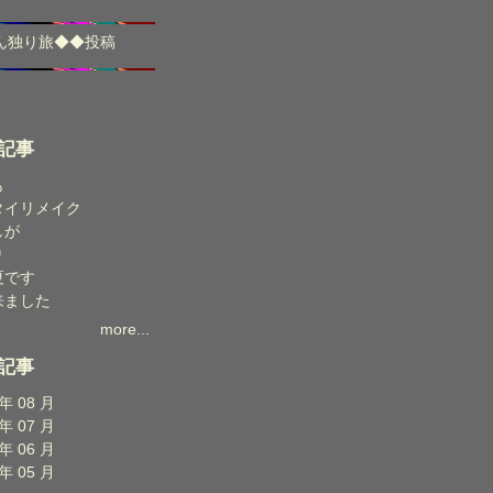
ん独り旅
◆◆
投稿
記事
も
タイリメイク
しが
り
夏です
来ました
more...
記事
 年 08 月
 年 07 月
 年 06 月
 年 05 月