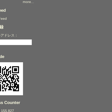
more...
eed
Feed
録
ルアドレス：
de
s Counter
: 155,827