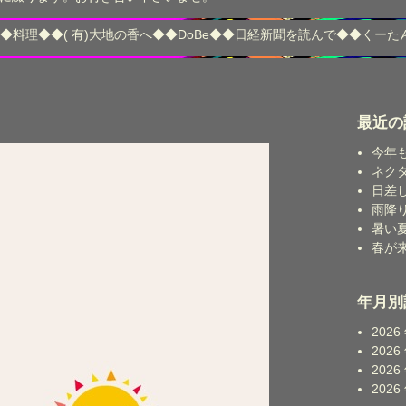
◆
料理
◆◆
( 有)大地の香へ
◆◆
DoBe
◆◆
日経新聞を読んで
◆◆
くーた
最近の
今年
ネク
日差
雨降
暑い
春が
年月別
2026
2026
2026
2026