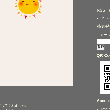
RSS F
RSS 
読者登
メー
QR Co
Accces
だしてくれました。
Total 