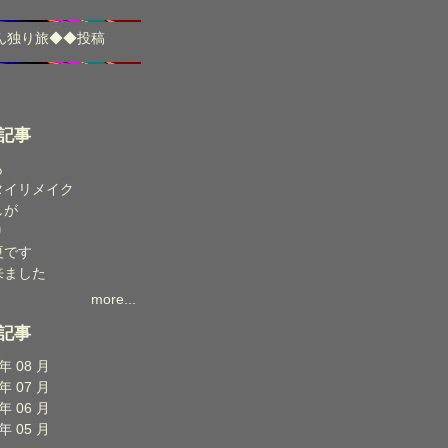
ん独り旅
◆◆
投稿
記事
も
タイリメイク
しが
り
夏です
来ました
more...
記事
 年 08 月
 年 07 月
 年 06 月
 年 05 月