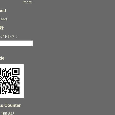
more...
eed
Feed
録
ルアドレス：
de
s Counter
: 155,843