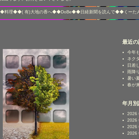
◆
料理
◆◆
( 有)大地の香へ
◆◆
DoBe
◆◆
日経新聞を読んで
◆◆
くーた
最近の
今年
ネク
日差
雨降
暑い
春が
年月別
2026
2026
2026
2026