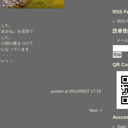
RSS F
RSS 
ました。
読者登
『あかね』を店頭で
ました。
メー
まだ緑の葉をつけて
一になっています。
と・・・
ぞー！！
QR Co
posted at 2012/09/27 17:15
Next ->
Accces
Total 