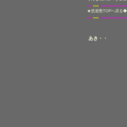
★
悠遊塾TOPへ戻る
◆
あき・・