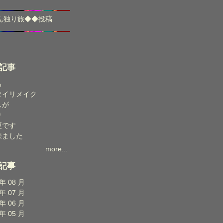
ん独り旅
◆◆
投稿
記事
も
タイリメイク
しが
り
夏です
来ました
more...
記事
 年 08 月
 年 07 月
 年 06 月
 年 05 月