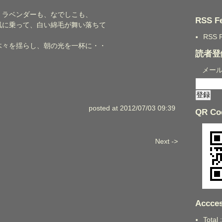
、ラベンダーも、なでしこも、
RSS F
風に乗って、白い綿毛が舞い落ちて
RSS 
木々を揺らし、朝の光を一杯に・・
読者登
メー
posted at 2012/07/03 09:39
QR Co
Next ->
Accces
Total 