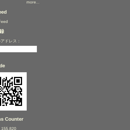
more...
eed
Feed
録
ルアドレス：
de
s Counter
: 155,820