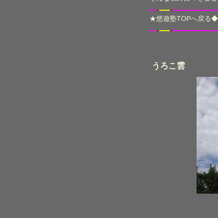
★
悠遊塾TOPへ戻る
◆
うろこ雲