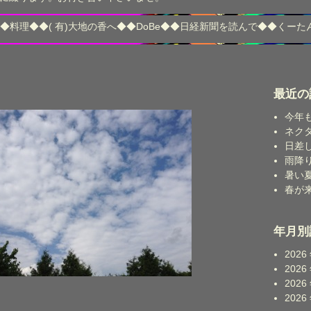
◆
料理
◆◆
( 有)大地の香へ
◆◆
DoBe
◆◆
日経新聞を読んで
◆◆
くーた
最近の
今年
ネク
日差
雨降
暑い
春が
年月別
2026
2026
2026
2026