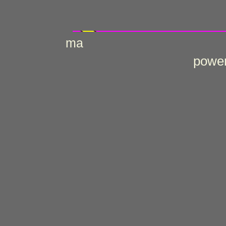
ma
power