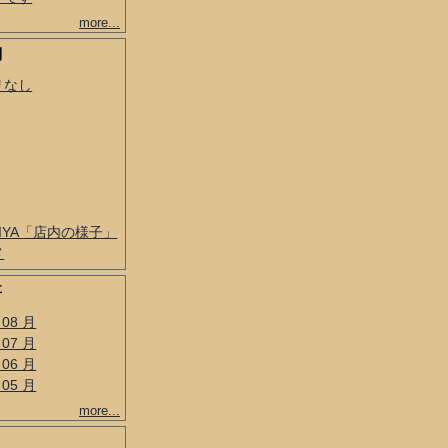
more...
別
リなし
BIYA「店内の様子」
メ
事
 08 月
 07 月
 06 月
 05 月
more...