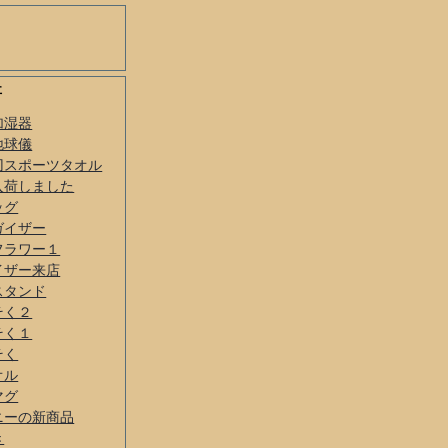
事
加湿器
地球儀
刃スポーツタオル
入荷しました
ッグ
ガイザー
フラワー１
イザー来店
スタンド
そく２
そく１
そく
オル
マグ
ニーの新商品
き