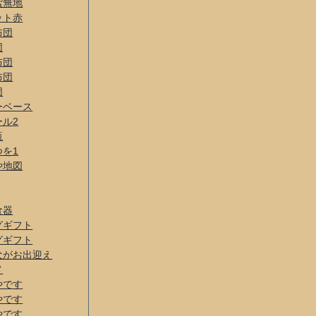
紫無地
ット赤
布団
団
布団
布団
団
ーベース
ール2
瓶
つを1
や地図
食器
グギフト
グギフト
犬がお出迎え
メ
やです
やです
やです