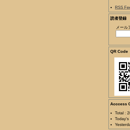
RSS Fe
読者登録
メール
QR Code
Acccess 
Total : 
Today's 
Yesterda