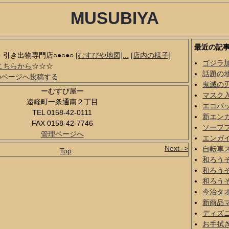
MUSUBIYA
最近の記
品・引き出物専門店○●○●○
[むすびや地図]...
[店内の様子]
ゴジラ
こちらから
☆☆☆
話題の
のページへ投稿する
鬼滅の
ーむすび屋ー
マスク
遠軽町一条通南２丁目
エコバ
TEL 0158-42-0111
新エン
FAX 0158-42-7746
ソープ
管理ページへ
エンガ
Next ->
自転車
Top
和ろう
和ろう
和ろう
今治タ
新商品
ディズ
お手拭