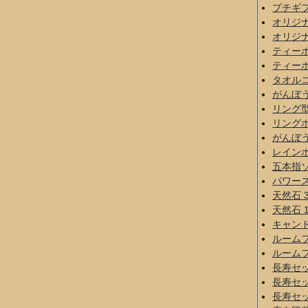
プチギ
オリジナ
オリジナ
ティー
ティー
タオル
がんぼ
リング
リング
がんぼ
レイン
五本指
パワー
天然石 
天然石 
キャン
ルーム
ルーム
長寿セ
長寿セ
長寿セ