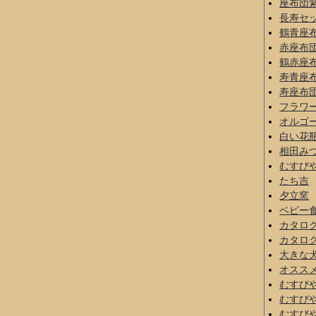
座布団
長寿セ
鶴青座
赤座布
鶴赤座
寿青座
寿座布
フラワ
オルゴ
白い花
相田み
むすび
たち吉
夕立窯
ベビー
カタロ
カタロ
大きな
オスス
むすび
むすび
むすび