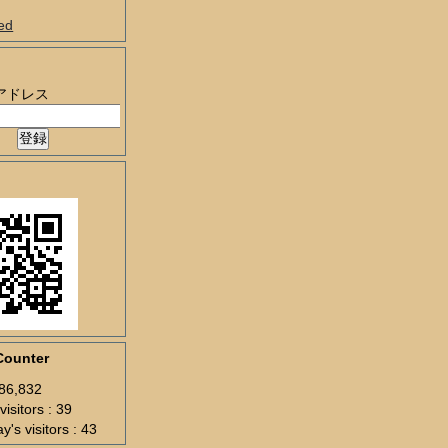
ed
アドレス
Counter
286,832
visitors : 39
y's visitors : 43