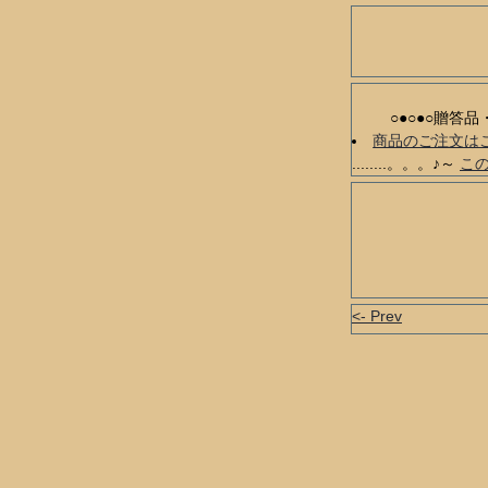
○●○●○贈答
商品のご注文は
........。。。♪～
こ
<- Prev