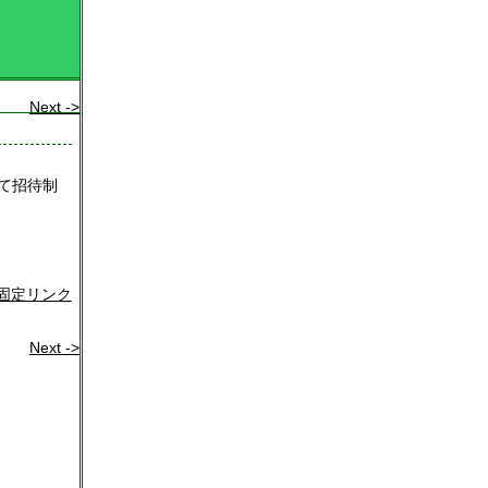
Next ->
て招待制
固定リンク
Next ->