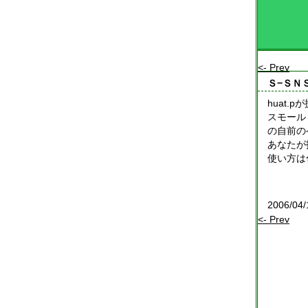
<- Prev
Ｓ−ＳＮ
huat.
スモール
の自前の
あなたが
使い方は
2006/04/
<- Prev