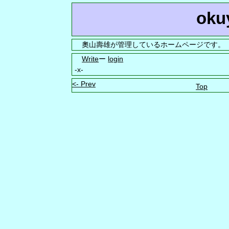
oku
奧山壽雄が管理しているホームページです。
Write
ー
login
-x-
<- Prev
Top