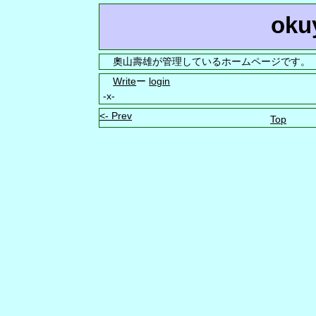
oku
奧山壽雄が管理しているホームページです。
Write
ー
login
-x-
<- Prev
Top