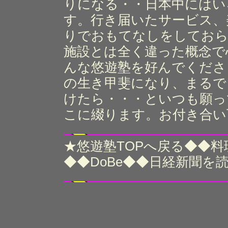
りになる・・日本中にはい
す。行き届いたサービス、
りでおもてなしをしておら
施設とは全く違った概念で
んな悠遊塾を好んでくださ
の生き甲斐になり、まるで
けたら・・・といつも願っ
こに綴ります。お付き合い
★
◆◆
悠遊塾TOPへ戻る
料
◆◆
◆◆
DoBe
日経新聞を