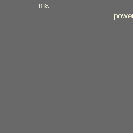
ma
power