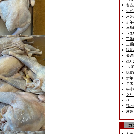
名古
ジビ
お休
新年
三番
うま
三番
三番
味覚
最終
残り
北海
味覚
新年
年末
年末
クリ
ベー
鶏の
燻製
カ
カテ