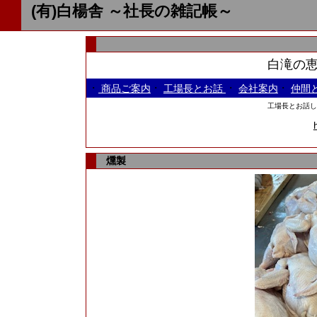
(有)白楊舎 ～社長の雑記帳～
白滝の恵ま
・
・
・
・
商品ご案内
工場長とお話
会社案内
仲間
工場長とお話しよう
燻製