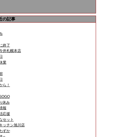
近の記事
どは、自然の香りとしてご好評を頂いております。また
み
に終了
に小さくして下さい。
今井札幌本店
日
休業
館
日
から！
SOGO
お休み
情報
活応援
なセット
キッチン旭川店
わずか
道へ