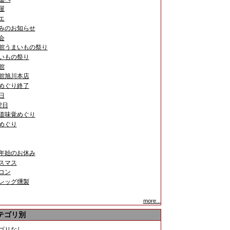
屋
エ
みのお知らせ
会
館うまいもの祭り
いもの祭り
館
館旭川本店
めぐり終了
日
2日
道味覚めぐり
めぐり
年始のお休み
スマス
コン
レッグ燻製
more...
テゴリ別
ゴリなし