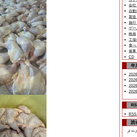
会社
自動
製造
旅行
ゲー
映画
工場
食べ
催事
CD
年
2026
2026
2026
2026
RS
RSS
読
メー