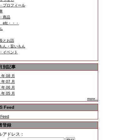
・プロフィール
車
・商品
 etc・・・
ム
長とお話
もん・旨いもん
・イベント
月別記事
 年 08 月
 年 07 月
 年 06 月
 年 05 月
more...
S Feed
 Feed
者登録
ルアドレス：