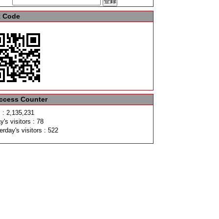
 Code
ccess Counter
l : 2,135,231
y's visitors : 78
erday's visitors : 522