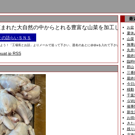
最
れた大自然の中からとれる豊富な山菜を加工した缶詰な
お盆
夏休
・
との語らいＳＮＳ
山菜
無事
！「工場長とお話」よりメールで送って下さい、題名のあとに@@aを入れて下さい。画像は携帯用
丸井
huat.jp RSS
最終
臨時
郡山
三番
最終
今日
移動
千葉
ＧW
催事
新生
お得
きた
残り
北海