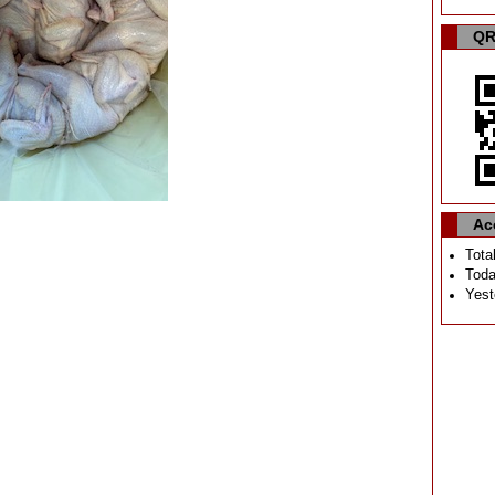
QR
Ac
Tota
Toda
Yest