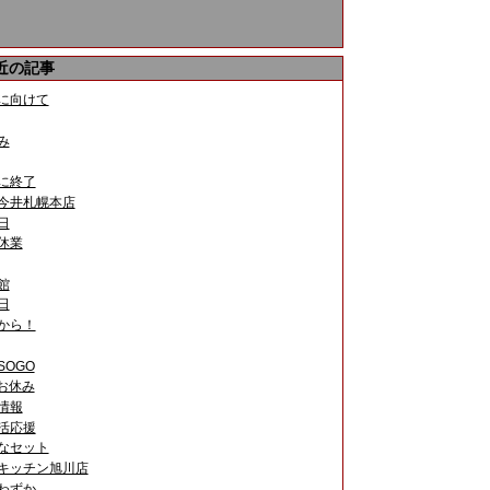
近の記事
などは、自然の香りとしてご好評を頂いております。ま
に向けて
み
用に小さくして下さい。
に終了
今井札幌本店
日
休業
館
日
から！
SOGO
お休み
情報
活応援
なセット
キッチン旭川店
わずか