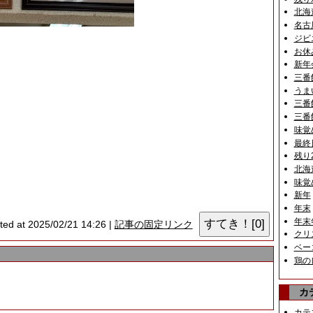
北海
名古
ジビ
お休
新年
三番
うま
三番
三番
味覚
最終
残り
北海
味覚
新年
年末
年末
ted at 2025/02/21 14:26 |
記事の固定リンク
クリ
ベー
鶏の
カ
カテ