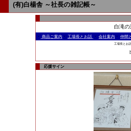
(有)白楊舎 ～社長の雑記帳～
白滝の恵
・
・
・
・
商品ご案内
工場長とお話
会社案内
仲間
工場長とお話しよ
応援サイン