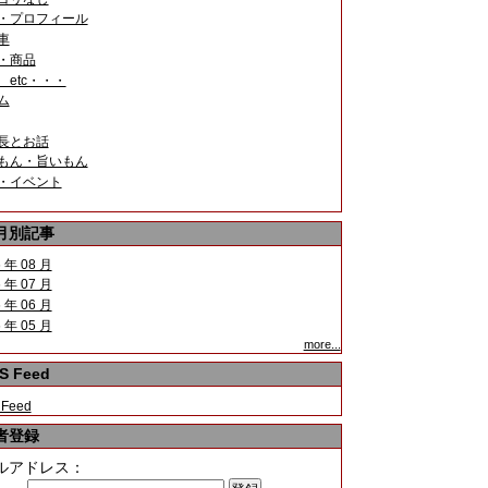
・プロフィール
車
・商品
 etc・・・
ム
長とお話
もん・旨いもん
・イベント
月別記事
 年 08 月
 年 07 月
 年 06 月
 年 05 月
more...
S Feed
 Feed
者登録
ルアドレス：