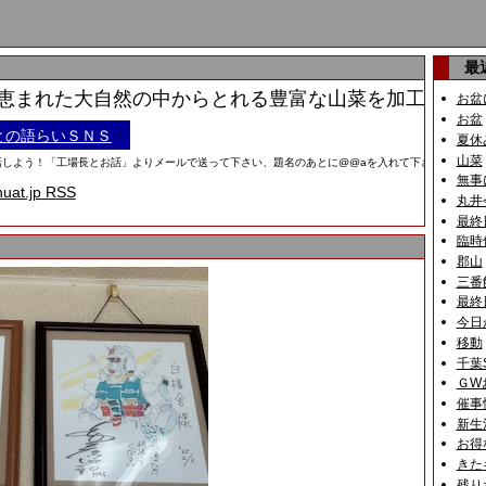
最
まれた大自然の中からとれる豊富な山菜を加工した缶詰
お盆
お盆
・
との語らいＳＮＳ
夏休
山菜
う！「工場長とお話」よりメールで送って下さい、題名のあとに@@aを入れて下さい。画像は携帯
無事
huat.jp RSS
丸井
最終
臨時
郡山
三番
最終
今日
移動
千葉
ＧW
催事
新生
お得
きた
残り