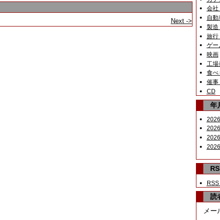
会社
自動
Next ->
製造
旅行
ゲー
映画
工場
食べ
催事
CD
年
2026
2026
2026
2026
RS
RSS
読
メー