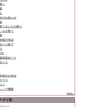
道へ
屋
エ
みのお知らせ
会
館うまいもの祭り
いもの祭り
館
館旭川本店
めぐり終了
日
2日
道味覚めぐり
めぐり
年始のお休み
スマス
コン
レッグ燻製
more...
テゴリ別
ゴリなし