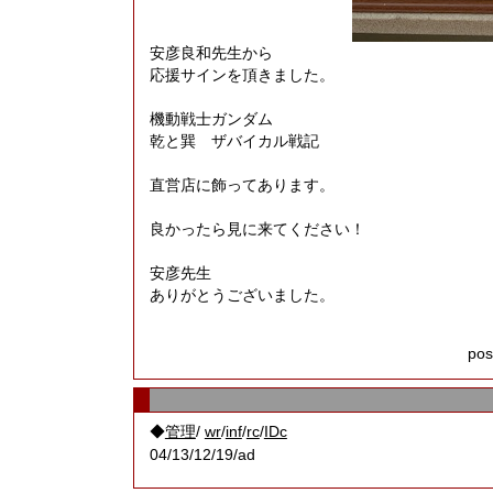
安彦良和先生から
応援サインを頂きました。
機動戦士ガンダム
乾と巽 ザバイカル戦記
直営店に飾ってあります。
良かったら見に来てください！
安彦先生
ありがとうございました。
pos
◆
/
/
/
/
管理
wr
inf
rc
IDc
04/13/12/19/ad