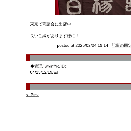
東京で商談会に出店中
良いご縁があります様に！
posted at 2025/02/04 19:14 |
記事の固
◆
/
/
/
/
管理
wr
inf
rc
IDc
04/13/12/19/ad
<- Prev