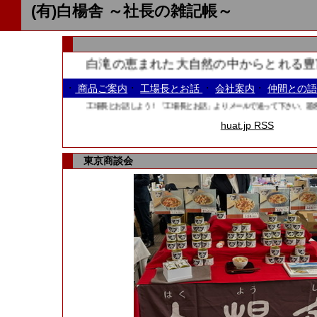
(有)白楊舎 ～社長の雑記帳～
白滝の恵まれた大自然の中からとれる豊富
・
・
・
・
商品ご案内
工場長とお話
会社案内
仲間との
工場長とお話しよう！「工場長とお話」よりメールで送って下さい、題名の
huat.jp RSS
東京商談会