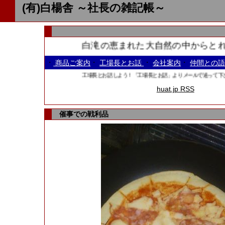
(有)白楊舎 ～社長の雑記帳～
白滝の恵まれた大自然の中からとれる
・
・
・
・
商品ご案内
工場長とお話
会社案内
仲間との
工場長とお話しよう！「工場長とお話」よりメールで送って下さい、
huat.jp RSS
催事での戦利品